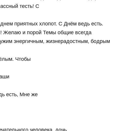
лассный тесть! С
 днем приятных хлопот. С Днём ведь есть.
ь! Желаю и порой Темы общие всегда
дружим энергичным, жизнерадостным, бодрым
сёлым. Чтобы
Ваши
ь есть, Мне же
чательного человека, дочь,