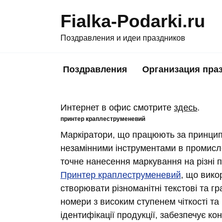
Skip
Fialka-Podarki.ru
to
content
Поздравления и идеи праздников
Поздравления
Организация пра
Интернет в офис смотрите
здесь
.
принтер краплеструменевий
Маркіратори, що працюють за принцип
незамінними інструментами в промисло
точне нанесення маркування на різні 
Принтер краплеструменевий
, що вико
створювати різноманітні текстові та гр
номери з високим ступенем чіткості т
ідентифікації продукції, забезпечує к