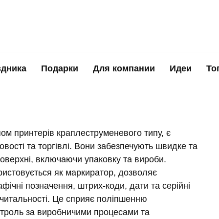
здника
Подарки
Для компании
Идеи
То
ом принтерів краплеструменевого типу, є
вості та торгівлі. Вони забезпечують швидке та
поверхні, включаючи упаковку та вироби.
ристовується як маркиратор, дозволяє
афічні позначення, штрих-коди, дати та серійні
а читальності. Це сприяє поліпшенню
онтроль за виробничими процесами та