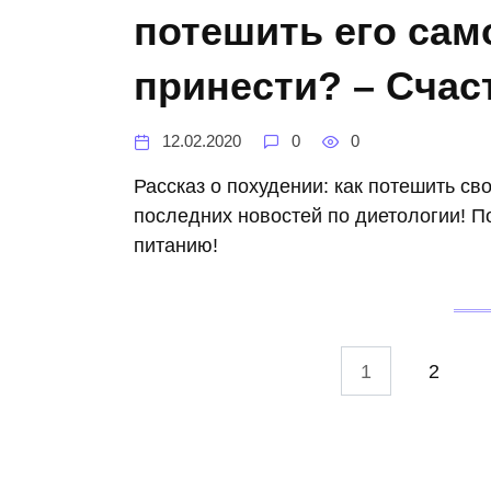
потешить его сам
принести? – Сча
12.02.2020
0
0
Рассказ о похудении: как потешить св
последних новостей по диетологии! П
питанию!
Навигация
1
2
по
записям