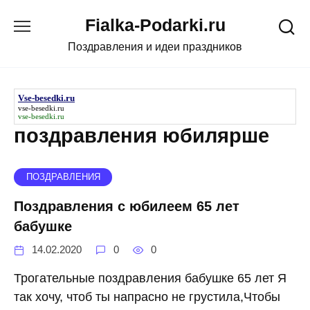
Skip
Fialka-Podarki.ru
to
content
Поздравления и идеи праздников
Vse-besedki.ru
vse-besedki.ru
vse-besedki.ru
поздравления юбилярше
ПОЗДРАВЛЕНИЯ
Поздравления с юбилеем 65 лет
бабушке
14.02.2020
0
0
Трогательные поздравления бабушке 65 лет Я
так хочу, чтоб ты напрасно не грустила,Чтобы