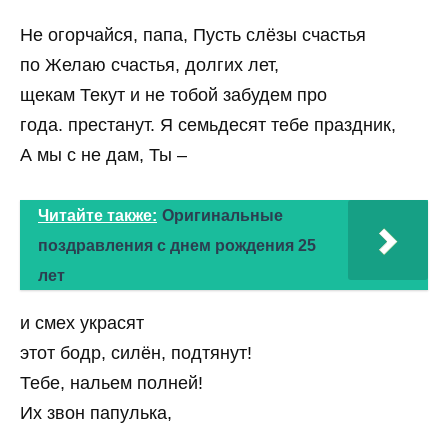
Не огорчайся, папа, Пусть слёзы счастья
по Желаю счастья, долгих лет,
щекам Текут и не тобой забудем про
года. престанут. Я семьдесят тебе праздник,
А мы с не дам, Ты –
Читайте также:
Оригинальные
поздравления с днем рождения 25
лет
и смех украсят
этот бодр, силён, подтянут!
Тебе, нальем полней!
Их звон папулька,