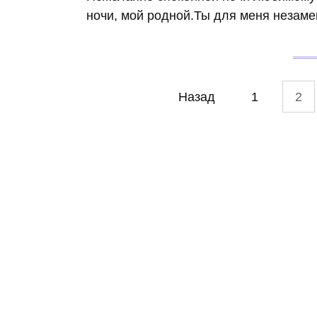
ночи, мой родной.Ты для меня незам
Навигация
Назад
1
2
по
записям