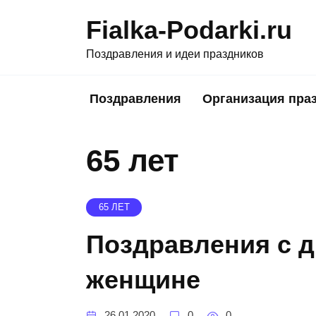
Skip
Fialka-Podarki.ru
to
content
Поздравления и идеи праздников
Поздравления
Организация пра
65 лет
65 ЛЕТ
Поздравления с д
женщине
26.01.2020
0
0